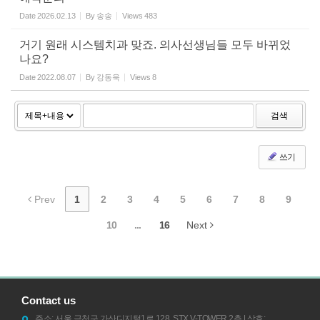
Date
2026.02.13
By
송송
Views
483
거기 원래 시스템치과 맞죠. 의사선생님들 모두 바뀌었
나요?
Date
2022.08.07
By
강동욱
Views
8
검색
쓰기
Prev
1
2
3
4
5
6
7
8
9
10
...
16
Next
Contact us
주소: 서울 금천구 가산디지털1로 128, STX V-TOWER 2층 | 상호: