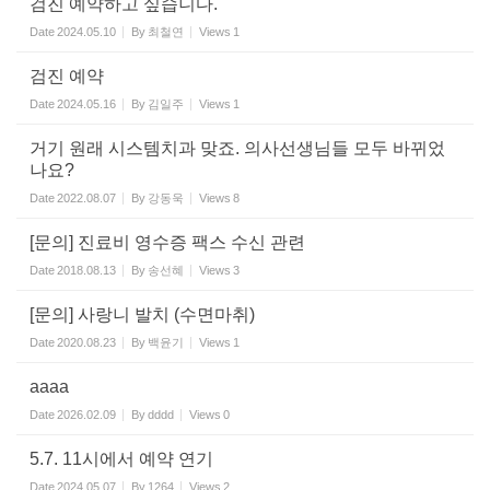
검진 예약하고 싶습니다.
Date
2024.05.10
By
최철연
Views
1
검진 예약
Date
2024.05.16
By
김일주
Views
1
거기 원래 시스템치과 맞죠. 의사선생님들 모두 바뀌었
나요?
Date
2022.08.07
By
강동욱
Views
8
[문의] 진료비 영수증 팩스 수신 관련
Date
2018.08.13
By
송선혜
Views
3
[문의] 사랑니 발치 (수면마취)
Date
2020.08.23
By
백윤기
Views
1
aaaa
Date
2026.02.09
By
dddd
Views
0
5.7. 11시에서 예약 연기
Date
2024.05.07
By
1264
Views
2