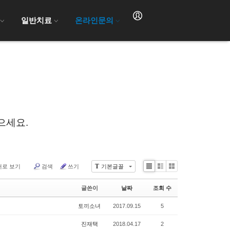
일반치료
온라인문의
으세요.
T
어로 보기
검색
쓰기
기본글꼴
Li
Zi
G
st
n
al
글쓴이
날짜
조회 수
e
le
r
토끼소녀
2017.09.15
5
y
진재택
2018.04.17
2