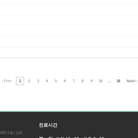
Prev
1
2
3
4
5
6
7
8
9
10
...
16
Next
진료시간
ER 2층 | 상호: