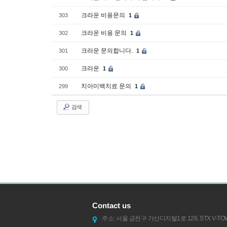
크라운 비용문의
303
1
크라운 비용 문의
302
1
크라운 문의합니다.
301
1
크라운
300
1
치아미백치료 문의
299
1
검색
Contact us
주소: 서울 금천구 가산디지털1로 128, STX V-TOW