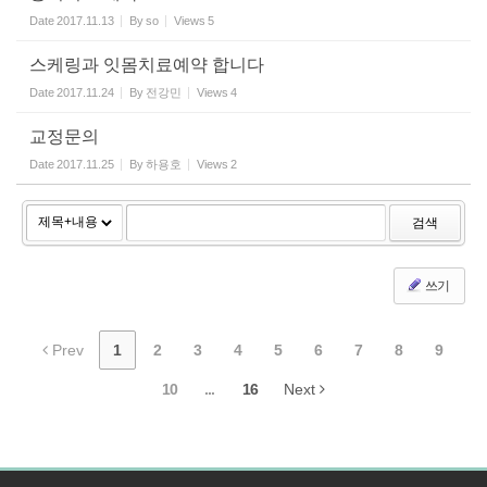
Date
2017.11.13
By
so
Views
5
스케링과 잇몸치료예약 합니다
Date
2017.11.24
By
전강민
Views
4
교정문의
Date
2017.11.25
By
하용호
Views
2
검색
쓰기
Prev
1
2
3
4
5
6
7
8
9
10
...
16
Next