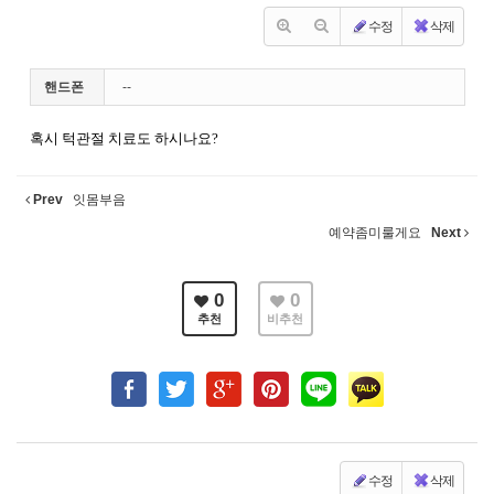
수정
삭제
핸드폰
--
혹시 턱관절 치료도 하시나요?
Prev
잇몸부음
예약좀미룰게요
Next
0
0
추천
비추천
수정
삭제