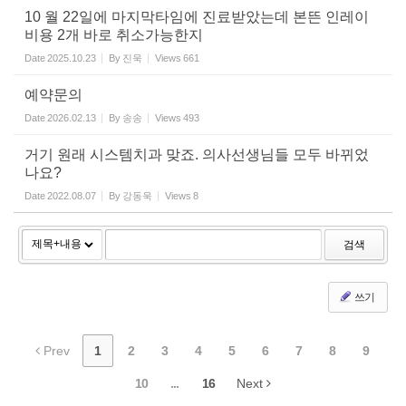
10 월 22일에 마지막타임에 진료받았는데 본뜬 인레이
비용 2개 바로 취소가능한지
Date
2025.10.23
By
진욱
Views
661
예약문의
Date
2026.02.13
By
송송
Views
493
거기 원래 시스템치과 맞죠. 의사선생님들 모두 바뀌었
나요?
Date
2022.08.07
By
강동욱
Views
8
검색
쓰기
Prev
1
2
3
4
5
6
7
8
9
10
...
16
Next